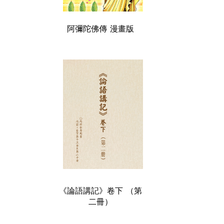
阿彌陀佛傳 漫畫版
《論語講記》卷下 （第
二冊）