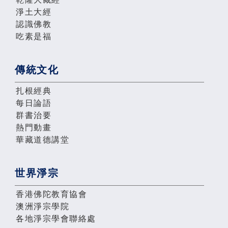
淨土大經
認識佛教
吃素是福
傳統文化
扎根經典
每日論語
群書治要
熱門動畫
華藏道德講堂
世界淨宗
香港佛陀教育協會
澳洲淨宗學院
各地淨宗學會聯絡處