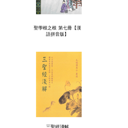
聖學根之根 第七冊【漢
語拼音版】
三聖經淺解