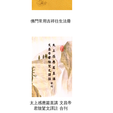
佛門常用吉祥往生法冊
太上感應篇直講 文昌帝
君陰騭文譯註 合刊