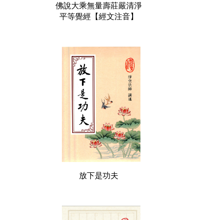
佛說大乘無量壽莊嚴清淨
平等覺經【經文注音】
放下是功夫