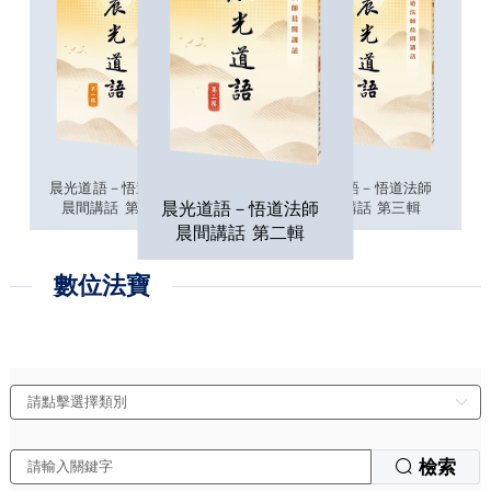
講
晨光道語－悟道法師
晨光道語－悟道法師
晨光道語－悟道法師
晨間講話 第一輯
晨間講話 第三輯
晨間講話 第二輯
數位法寶
檢索