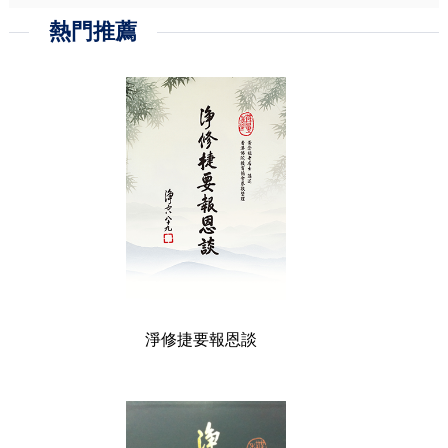
熱門推薦
淨修捷要報恩談