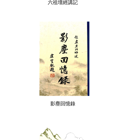
六祖壇經講記
影塵回憶錄