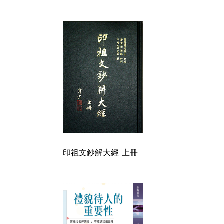
印祖文鈔解大經 上冊