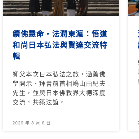
續佛慧命‧法潤東瀛：悟道
和尚日本弘法與賢達交流特
輯
師父本次日本弘法之旅，涵蓋佛
學開示、拜會前首相鳩山由紀夫
先生，並與日本佛教界大德深度
交流，共築法誼。
2026 年 8 月 6 日