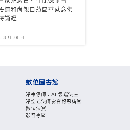
出家紀念日。在此殊勝吉
悟道和尚親自蒞臨華藏念佛
持誦經
年 3 月 26 日
數位圖書館
淨宗導師：AI 雲端法座
淨空老法師影音報恩講堂
數位法寶
影音專區