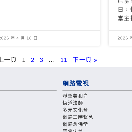
尼佛
日，
堂主
2026 年 4 月 18 日
2026 
 上一頁
1
2
3
...
11
下一頁 »
網路電視
淨空老和尚
悟道法師
多元文化台
網路三時繫念
網路念佛堂
雙溪法會