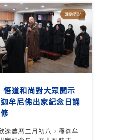
活動剪影
26 悟道和尚對大眾開示
釋迦牟尼佛出家紀念日誦
共修
欣逢農曆二月初八，釋迦牟