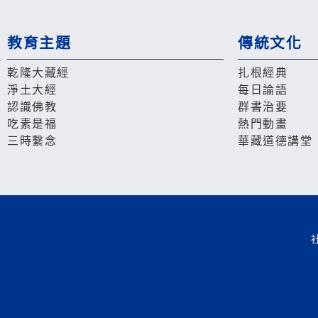
教育主題
傳統文化
乾隆大藏經
扎根經典
淨土大經
每日論語
認識佛教
群書治要
吃素是福
熱門動畫
三時繫念
華藏道德講堂
社