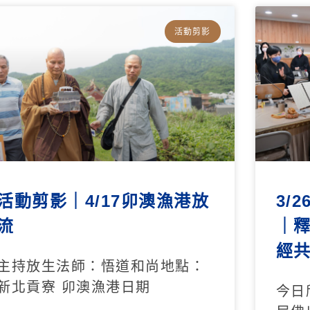
活動剪影
活動剪影｜4/17卯澳漁港放
3/
流
｜
經
主持放生法師：悟道和尚地點：
新北貢寮 卯澳漁港日期
今日