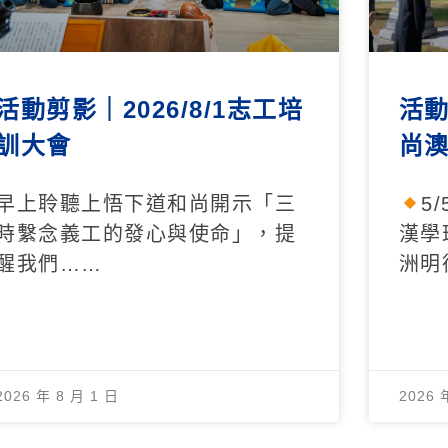
活動剪影｜2026/8/1志工培
活動
訓大會
尚
早上聆聽上悟下道和尚開示「三
5
時繫念義工的發心與使命」，提
漢學
醒我們……
洲明
2026 年 8 月 1 日
2026 