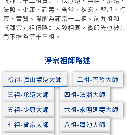
《蓮宗十二祖贊》，以慧遠、善導、承遠、
法照、少康、延壽、省常、祩宏、智旭、行
策、實賢、際醒為蓮宗十二祖。前九祖和
《蓮宗九祖傳略》大致相同。後印光也被其
門下推為第十三祖。
淨宗祖師略述
初祖-廬山慧遠大師
二祖-善導大師
三祖-承遠大師
四祖-法照大師
五祖-少康大師
六祖-永明延壽大師
七祖-省常大師
八祖-蓮池大師