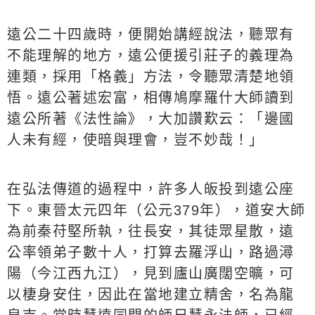
遠公二十四歲時，便開始講經說法，聽眾有
不能理解的地方，遠公便援引莊子的義理為
連類，採用「格義」方法，令聽眾清楚地領
悟。遠公著述宏富，相傳鳩摩羅什大師讀到
遠公所著《法性論》，大加讚歎云：「邊國
人未有經，使暗與理會，豈不妙哉！」
在弘法傳道的過程中，許多人皈投到遠公座
下。東晉太元四年（公元379年），道安大師
為前秦苻堅所執，往長安，其徒眾星散，遠
公率領弟子數十人，打算去羅浮山，路過潯
陽（今江西九江），見到廬山廣闊空曠，可
以棲身安住，因此在當地建立精舍，名為龍