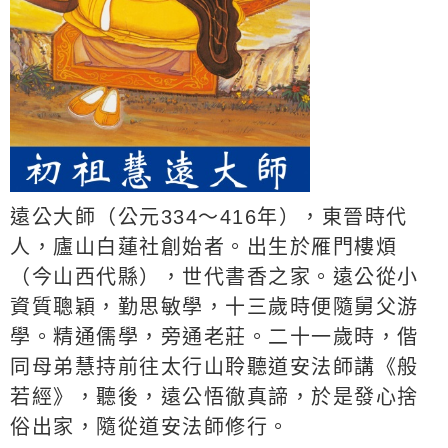
遠公大師（公元334～416年），東晉時代
人，廬山白蓮社創始者。出生於雁門樓煩
（今山西代縣），世代書香之家。遠公從小
資質聰穎，勤思敏學，十三歲時便隨舅父游
學。精通儒學，旁通老莊。二十一歲時，偕
同母弟慧持前往太行山聆聽道安法師講《般
若經》，聽後，遠公悟徹真諦，於是發心捨
俗出家，隨從道安法師修行。