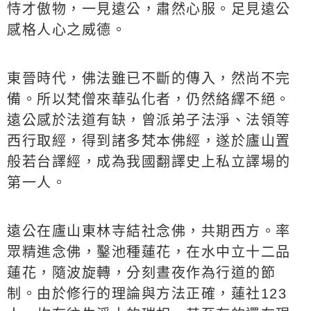
恃才傲物，一見遠公，肅然心服。足見遠公
感格人心之威德。
東晉時代，佛法雖已不斷的傳入，然尚不完
備。所以梵僧來華弘化者，仍然絡繹不絕。
遠公感於法道有缺，曾派弟子法淨、法領等
西行取經，得到諸多梵本佛經，遂於廬山置
般若台譯經，成為我國翻譯史上私立譯場的
第一人。
遠公在廬山東林寺結社念佛，共期西方。率
眾精進念佛，鑿池種蓮花，在水中立十二品
蓮花，隨波旋轉，分刻晝夜作為行道的節
制。由於修行的理論與方法正確，蓮社123