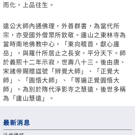
而化，上品往生。
遠公大師內通佛理，外善群書，為當代所
宗，亦受國外僧眾所欽敬。廬山之東林寺為
當時南地佛教中心，「東向稽首，獻心廬
岳」，與羅什所居止之長安，平分天下。師
於義熙十二年示寂，世壽八十三。後由唐、
宋諸帝賜贈諡號「辨覺大師」、「正覺大
師」、「圓悟大師」、「等遍正覺圓悟大
師」。為別於隋代淨影寺之慧遠，後世多稱
為「廬山慧遠」。
最新消息