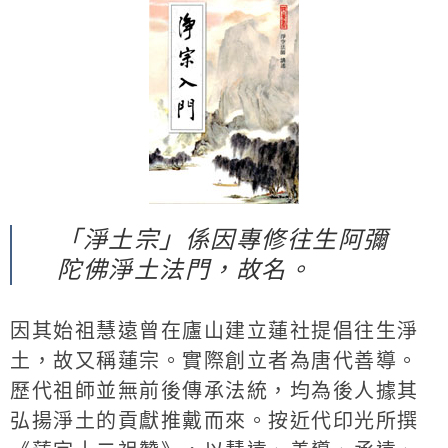
「淨土宗」係因專修往生阿彌
陀佛淨土法門，故名。
因其始祖慧遠曾在廬山建立蓮社提倡往生淨
土，故又稱蓮宗。實際創立者為唐代善導。
歷代祖師並無前後傳承法統，均為後人據其
弘揚淨土的貢獻推戴而來。按近代印光所撰