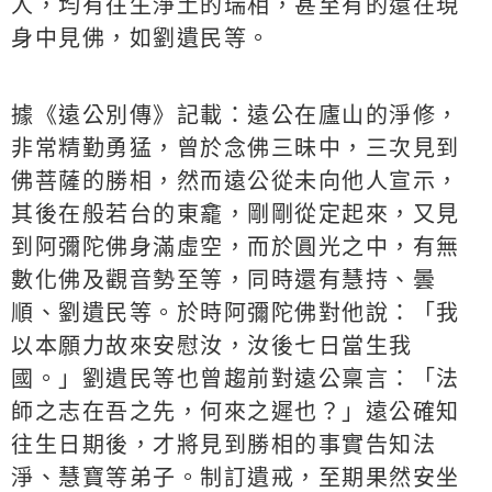
人，均有往生淨土的瑞相，甚至有的還在現
身中見佛，如劉遺民等。
據《遠公別傳》記載：遠公在廬山的淨修，
非常精勤勇猛，曾於念佛三昧中，三次見到
佛菩薩的勝相，然而遠公從未向他人宣示，
其後在般若台的東龕，剛剛從定起來，又見
到阿彌陀佛身滿虛空，而於圓光之中，有無
數化佛及觀音勢至等，同時還有慧持、曇
順、劉遺民等。於時阿彌陀佛對他說：「我
以本願力故來安慰汝，汝後七日當生我
國。」劉遺民等也曾趨前對遠公稟言：「法
師之志在吾之先，何來之遲也？」遠公確知
往生日期後，才將見到勝相的事實告知法
淨、慧寶等弟子。制訂遺戒，至期果然安坐