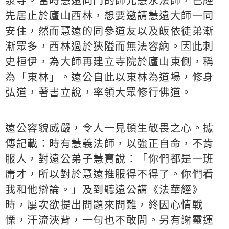
泉寺。當時慧遠同門的師兄慧永法師，已經
先居止於廬山西林，想要邀請慧遠大師一同
安住，然而慧遠的同參道友以及皈依徒弟漸
漸眾多，西林過於狹隘而無法容納。因此刺
史桓伊，為大師再建立寺院於廬山東側，稱
為「東林」。遠公自此以東林為道場，修身
弘道，著書立說，率領大眾修行佛道。
遠公容貌威嚴，令人一見頓生敬畏之心。據
傳記載：時有慧義法師，以強正自命，不肯
服人，對遠公弟子慧寶說：「你們都是一班
庸才，所以對於慧遠推服得不得了。你們看
我和他辯論。」及到聽遠公講《法華經》
時，屢次欲提出問題來問難，終因心情戰
慄，汗流浹背，一句也不敢問。另有謝靈運