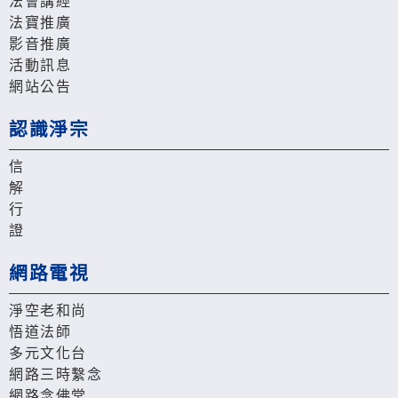
法會講經
法寶推廣
影音推廣
活動訊息
網站公告
認識淨宗
信
解
行
證
網路電視
淨空老和尚
悟道法師
多元文化台
網路三時繫念
網路念佛堂