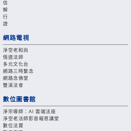
信
解
行
證
網路電視
淨空老和尚
悟道法師
多元文化台
網路三時繫念
網路念佛堂
雙溪法會
數位圖書館
淨宗導師：AI 雲端法座
淨空老法師影音報恩講堂
數位法寶