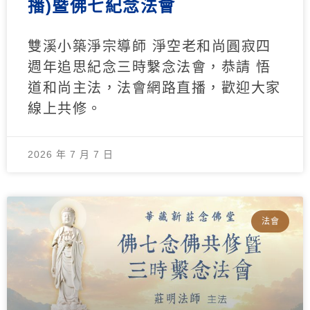
播)暨佛七紀念法會
雙溪小築淨宗導師 淨空老和尚圓寂四
週年追思紀念三時繫念法會，恭請 悟
道和尚主法，法會網路直播，歡迎大家
線上共修。
2026 年 7 月 7 日
法會