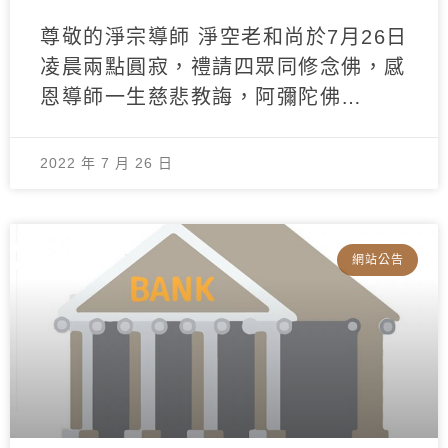
尊敬的淨宗導師 淨空老和尚於7月26日
凌晨兩點圓寂，禮請四眾同修念佛，感
恩導師一生慈悲教誨，阿彌陀佛…
2022 年 7 月 26 日
網站公告