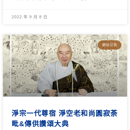
2022 年 9 月 8 日
網站公告
淨宗一代尊宿 淨空老和尚圓寂荼
毗&傳供讚頌大典