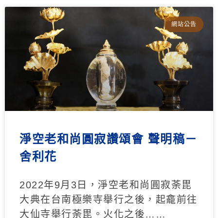
網站公告
淨空老和尚圓寂讚頌會 聲明稿－
舍利花
2022年9月3日，淨空老和尚圓寂荼毘
大典在台南極樂寺舉行之後，起龕前往
大仙寺舉行荼毘。火化之後……