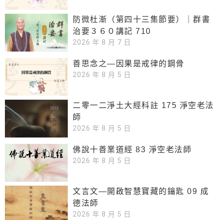
防微杜漸（第四十三集節要）｜群書
治要３６０講記 710
2026 年 8 月 7 日
善思念之—因果是戒律的鋼骨
2026 年 8 月 5 日
二零一二淨土大經科註 175 淨空老法
師
2026 年 8 月 5 日
佛說十善業道經 83 淨空老法師
2026 年 8 月 5 日
文言文—開啟智慧寶藏的鑰匙 09 成
德法師
2026 年 8 月 5 日