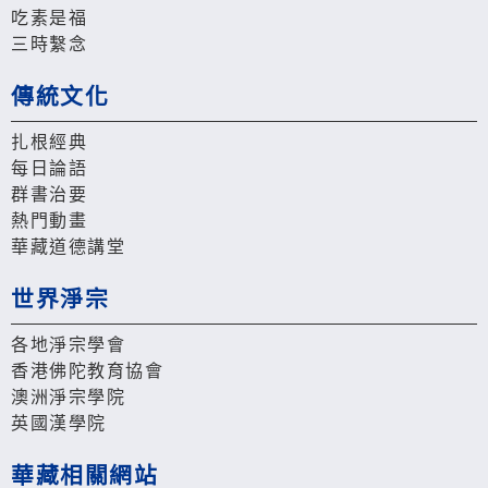
吃素是福
三時繫念
傳統文化
扎根經典
每日論語
群書治要
熱門動畫
華藏道德講堂
世界淨宗
各地淨宗學會
香港佛陀教育協會
澳洲淨宗學院
英國漢學院
華藏相關網站