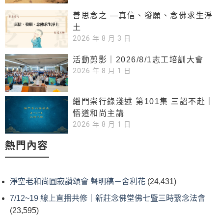
善思念之 —真信、發願、念佛求生淨
土
2026 年 8 月 3 日
活動剪影｜2026/8/1志工培訓大會
2026 年 8 月 1 日
緇門崇行錄淺述 第101集 三詔不赴｜
悟道和尚主講
2026 年 8 月 1 日
熱門內容
淨空老和尚圓寂讚頌會 聲明稿－舍利花
(24,431)
7/12~19 線上直播共修｜新莊念佛堂佛七暨三時繫念法會
(23,595)