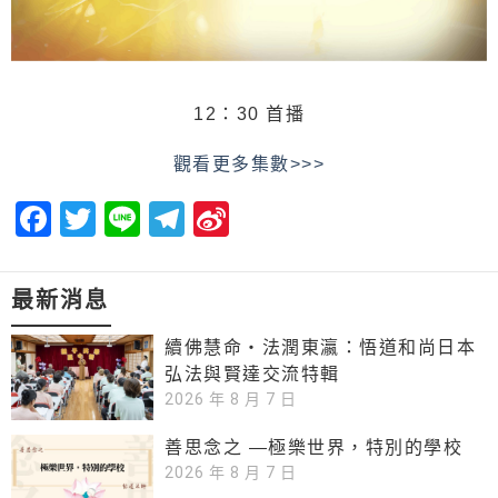
12：30 首播
觀看更多集數>>>
Facebook
Twitter
Line
Telegram
Sina
Weibo
最新消息
續佛慧命‧法潤東瀛：悟道和尚日本
弘法與賢達交流特輯
2026 年 8 月 7 日
善思念之 —極樂世界，特別的學校
2026 年 8 月 7 日