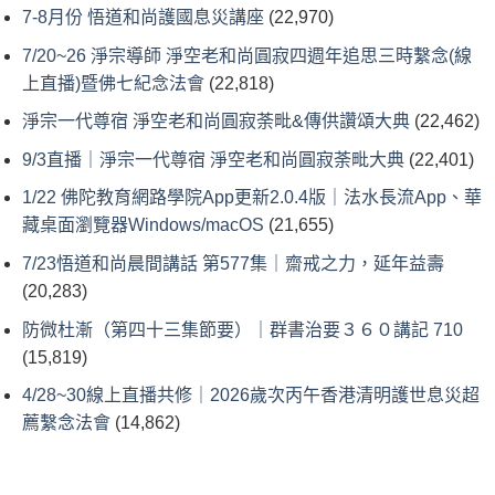
7-8月份 悟道和尚護國息災講座
(22,970)
7/20~26 淨宗導師 淨空老和尚圓寂四週年追思三時繫念(線
上直播)暨佛七紀念法會
(22,818)
淨宗一代尊宿 淨空老和尚圓寂荼毗&傳供讚頌大典
(22,462)
9/3直播｜淨宗一代尊宿 淨空老和尚圓寂荼毗大典
(22,401)
1/22 佛陀教育網路學院App更新2.0.4版｜法水長流App、華
藏桌面瀏覽器Windows/macOS
(21,655)
7/23悟道和尚晨間講話 第577集｜齋戒之力，延年益壽
(20,283)
防微杜漸（第四十三集節要）｜群書治要３６０講記 710
(15,819)
4/28~30線上直播共修｜2026歲次丙午香港清明護世息災超
薦繫念法會
(14,862)