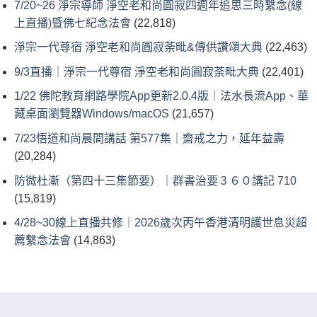
7/20~26 淨宗導師 淨空老和尚圓寂四週年追思三時繫念(線
上直播)暨佛七紀念法會
(22,818)
淨宗一代尊宿 淨空老和尚圓寂荼毗&傳供讚頌大典
(22,463)
9/3直播｜淨宗一代尊宿 淨空老和尚圓寂荼毗大典
(22,401)
1/22 佛陀教育網路學院App更新2.0.4版｜法水長流App、華
藏桌面瀏覽器Windows/macOS
(21,657)
7/23悟道和尚晨間講話 第577集｜齋戒之力，延年益壽
(20,284)
防微杜漸（第四十三集節要）｜群書治要３６０講記 710
(15,819)
4/28~30線上直播共修｜2026歲次丙午香港清明護世息災超
薦繫念法會
(14,863)