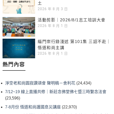
土
2026 年 8 月 3 日
活動剪影｜2026/8/1志工培訓大會
2026 年 8 月 1 日
緇門崇行錄淺述 第101集 三詔不赴｜
悟道和尚主講
2026 年 8 月 1 日
熱門內容
淨空老和尚圓寂讚頌會 聲明稿－舍利花
(24,434)
7/12~19 線上直播共修｜新莊念佛堂佛七暨三時繫念法會
(23,596)
7-8月份 悟道和尚護國息災講座
(22,970)