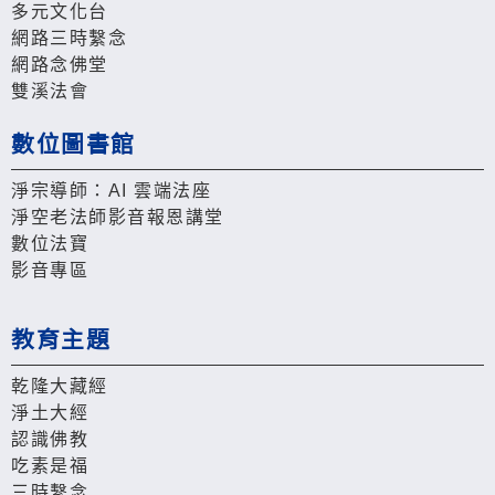
多元文化台
網路三時繫念
網路念佛堂
雙溪法會
數位圖書館
淨宗導師：AI 雲端法座
淨空老法師影音報恩講堂
數位法寶
影音專區
教育主題
乾隆大藏經
淨土大經
認識佛教
吃素是福
三時繫念