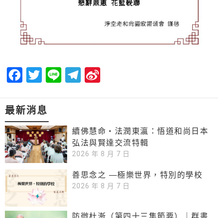
Facebook
Twitter
Line
Telegram
Sina
Weibo
最新消息
續佛慧命‧法潤東瀛：悟道和尚日本
弘法與賢達交流特輯
2026 年 8 月 7 日
善思念之 —極樂世界，特別的學校
2026 年 8 月 7 日
防微杜漸（第四十三集節要）｜群書