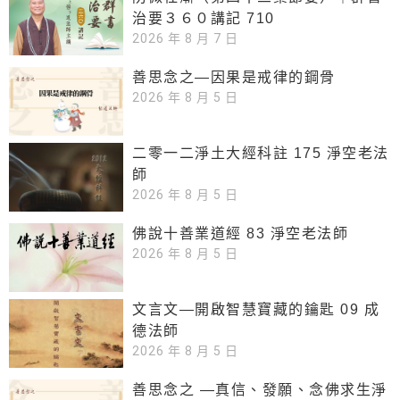
治要３６０講記 710
2026 年 8 月 7 日
善思念之—因果是戒律的鋼骨
2026 年 8 月 5 日
二零一二淨土大經科註 175 淨空老法
師
2026 年 8 月 5 日
佛說十善業道經 83 淨空老法師
2026 年 8 月 5 日
文言文—開啟智慧寶藏的鑰匙 09 成
德法師
2026 年 8 月 5 日
善思念之 —真信、發願、念佛求生淨