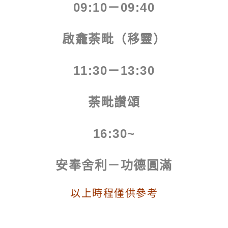
09:10－09:40
啟龕荼毗（移靈）
11:30－13:30
荼毗讚頌
16:30~
安奉舍利－功德圓滿
以上時程僅供參考