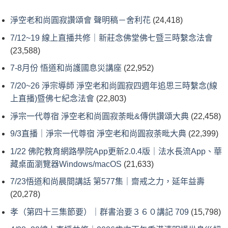
淨空老和尚圓寂讚頌會 聲明稿－舍利花
(24,418)
7/12~19 線上直播共修｜新莊念佛堂佛七暨三時繫念法會
(23,588)
7-8月份 悟道和尚護國息災講座
(22,952)
7/20~26 淨宗導師 淨空老和尚圓寂四週年追思三時繫念(線
上直播)暨佛七紀念法會
(22,803)
淨宗一代尊宿 淨空老和尚圓寂荼毗&傳供讚頌大典
(22,458)
9/3直播｜淨宗一代尊宿 淨空老和尚圓寂荼毗大典
(22,399)
1/22 佛陀教育網路學院App更新2.0.4版｜法水長流App、華
藏桌面瀏覽器Windows/macOS
(21,633)
7/23悟道和尚晨間講話 第577集｜齋戒之力，延年益壽
(20,278)
孝（第四十三集節要）｜群書治要３６０講記 709
(15,798)