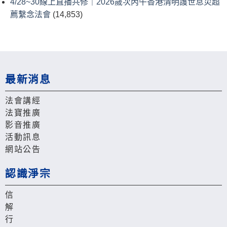
4/28~30線上直播共修｜2026歲次丙午香港清明護世息災超
薦繫念法會
(14,853)
最新消息
法會講經
法寶推廣
影音推廣
活動訊息
網站公告
認識淨宗
信
解
行