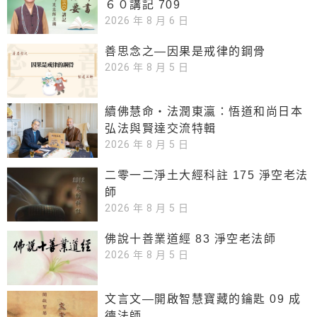
６０講記 709
2026 年 8 月 6 日
善思念之—因果是戒律的鋼骨
2026 年 8 月 5 日
續佛慧命‧法潤東瀛：悟道和尚日本
弘法與賢達交流特輯
2026 年 8 月 5 日
二零一二淨土大經科註 175 淨空老法
師
2026 年 8 月 5 日
佛說十善業道經 83 淨空老法師
2026 年 8 月 5 日
文言文—開啟智慧寶藏的鑰匙 09 成
德法師