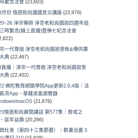
時繫念法會
(23,603)
-8月份 悟道和尚護國息災講座
(22,979)
/20~26 淨宗導師 淨空老和尚圓寂四週年追
三時繫念(線上直播)暨佛七紀念法會
2,822)
宗一代尊宿 淨空老和尚圓寂荼毗&傳供讚
大典
(22,467)
/3直播｜淨宗一代尊宿 淨空老和尚圓寂荼
大典
(22,402)
/22 佛陀教育網路學院App更新2.0.4版｜法
長流App、華藏桌面瀏覽器
indows/macOS
(21,676)
/23悟道和尚晨間講話 第577集｜齋戒之
，延年益壽
(20,286)
微杜漸（第四十三集節要）｜群書治要３
０講記 710
(15,828)