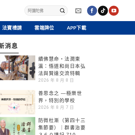
法寶禮請
雲端牌位
APP下載
新消息
續佛慧命‧法潤東
瀛：悟道和尚日本弘
法與賢達交流特輯
2026 年 8 月 8 日
善思念之 —極樂世
界，特別的學校
2026 年 8 月 7 日
防微杜漸（第四十三
集節要）｜群書治要
３６０講記 710