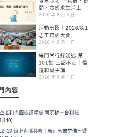
善思念之 —真信、發
願、念佛求生淨土
2026 年 8 月 3 日
活動剪影｜2026/8/1
志工培訓大會
2026 年 8 月 1 日
緇門崇行錄淺述 第
101集 三詔不赴｜悟
道和尚主講
2026 年 8 月 1 日
門內容
空老和尚圓寂讚頌會 聲明稿－舍利花
4,440)
/12~19 線上直播共修｜新莊念佛堂佛七暨