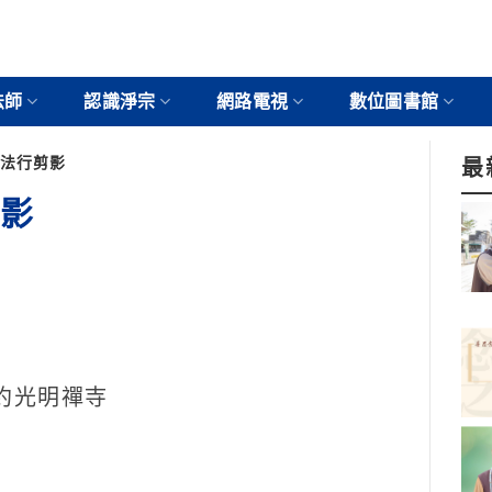
法師
認識淨宗
網路電視
數位圖書館
弘法行剪影
最
剪影
紐約光明禪寺