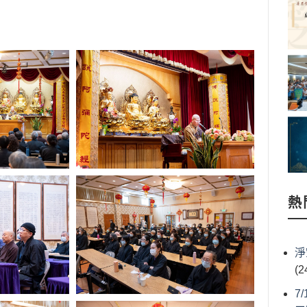
熱
淨
(2
7