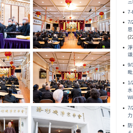
三
7
7
思
(2
淨
頌
9
毗
1
水
W
7
力
防
６