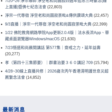
7/20~26 淨宗導師 淨空老和尚圓寂四週年追思三時繫念(線
上直播)暨佛七紀念法會
(22,803)
淨宗一代尊宿 淨空老和尚圓寂荼毗&傳供讚頌大典
(22,457)
9/3直播｜淨宗一代尊宿 淨空老和尚圓寂荼毗大典
(22,399)
1/22 佛陀教育網路學院App更新2.0.4版｜法水長流App、華
藏桌面瀏覽器Windows/macOS
(21,630)
7/23悟道和尚晨間講話 第577集｜齋戒之力，延年益壽
(20,277)
孝（第四十三集節要）｜群書治要３６０講記 709
(15,794)
4/28~30線上直播共修｜2026歲次丙午香港清明護世息災超
薦繫念法會
(14,852)
最新消息