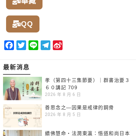
華藏
QQ
Facebook
Twitter
Line
Telegram
Sina
Weibo
最新消息
孝（第四十三集節要）｜群書治要３
６０講記 709
2026 年 8 月 6 日
善思念之—因果是戒律的鋼骨
2026 年 8 月 5 日
續佛慧命‧法潤東瀛：悟道和尚日本