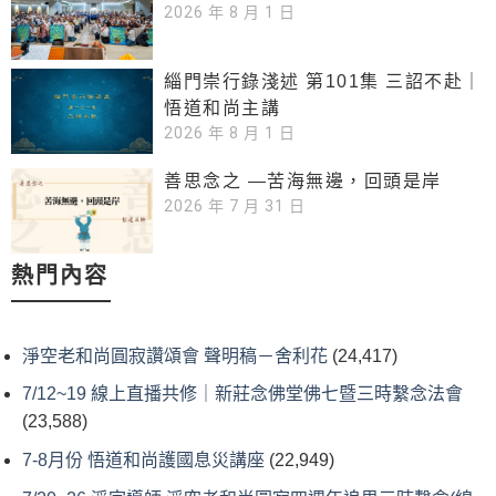
2026 年 8 月 1 日
緇門崇行錄淺述 第101集 三詔不赴｜
悟道和尚主講
2026 年 8 月 1 日
善思念之 —苦海無邊，回頭是岸
2026 年 7 月 31 日
熱門內容
淨空老和尚圓寂讚頌會 聲明稿－舍利花
(24,417)
7/12~19 線上直播共修｜新莊念佛堂佛七暨三時繫念法會
(23,588)
7-8月份 悟道和尚護國息災講座
(22,949)