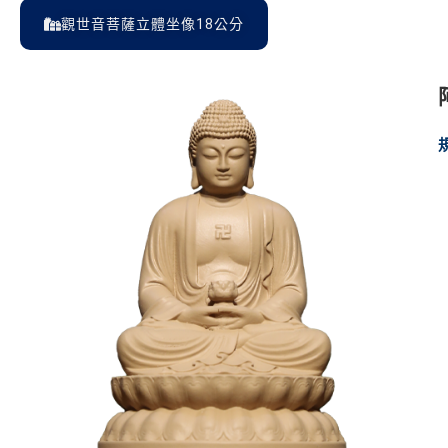
觀世音菩薩立體坐像18公分