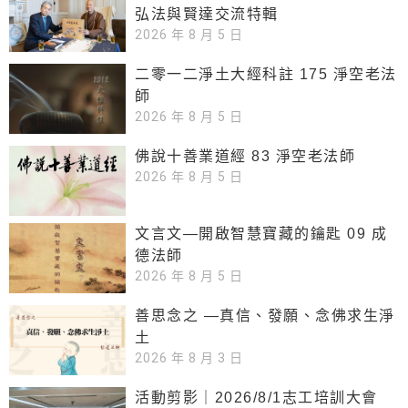
弘法與賢達交流特輯
2026 年 8 月 5 日
二零一二淨土大經科註 175 淨空老法
師
2026 年 8 月 5 日
佛說十善業道經 83 淨空老法師
2026 年 8 月 5 日
文言文—開啟智慧寶藏的鑰匙 09 成
德法師
2026 年 8 月 5 日
善思念之 —真信、發願、念佛求生淨
土
2026 年 8 月 3 日
活動剪影｜2026/8/1志工培訓大會