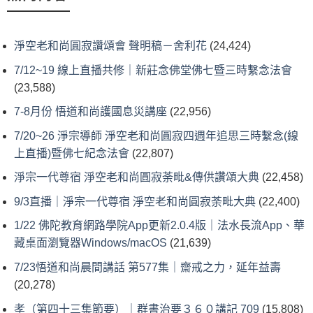
淨空老和尚圓寂讚頌會 聲明稿－舍利花
(24,424)
7/12~19 線上直播共修｜新莊念佛堂佛七暨三時繫念法會
(23,588)
7-8月份 悟道和尚護國息災講座
(22,956)
7/20~26 淨宗導師 淨空老和尚圓寂四週年追思三時繫念(線
上直播)暨佛七紀念法會
(22,807)
淨宗一代尊宿 淨空老和尚圓寂荼毗&傳供讚頌大典
(22,458)
9/3直播｜淨宗一代尊宿 淨空老和尚圓寂荼毗大典
(22,400)
1/22 佛陀教育網路學院App更新2.0.4版｜法水長流App、華
藏桌面瀏覽器Windows/macOS
(21,639)
7/23悟道和尚晨間講話 第577集｜齋戒之力，延年益壽
(20,278)
孝（第四十三集節要）｜群書治要３６０講記 709
(15,808)