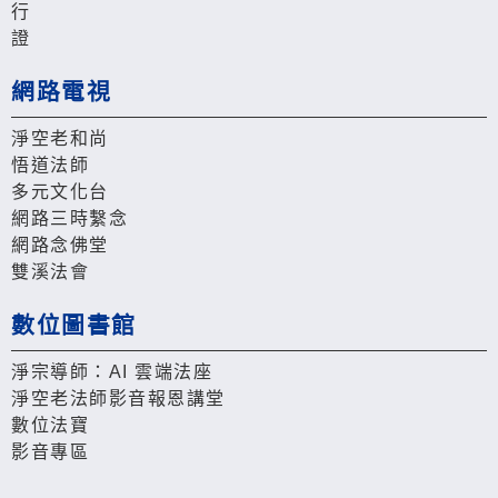
行
證
網路電視
淨空老和尚
悟道法師
多元文化台
網路三時繫念
網路念佛堂
雙溪法會
數位圖書館
淨宗導師：AI 雲端法座
淨空老法師影音報恩講堂
數位法寶
影音專區