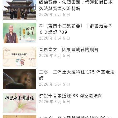
續佛慧命‧法潤東瀛：悟道和尚日本
弘法與賢達交流特輯
2026 年 8 月 6 日
孝（第四十三集節要）｜群書治要３
６０講記 709
2026 年 8 月 6 日
善思念之—因果是戒律的鋼骨
2026 年 8 月 5 日
二零一二淨土大經科註 175 淨空老法
師
2026 年 8 月 5 日
佛說十善業道經 83 淨空老法師
2026 年 8 月 5 日