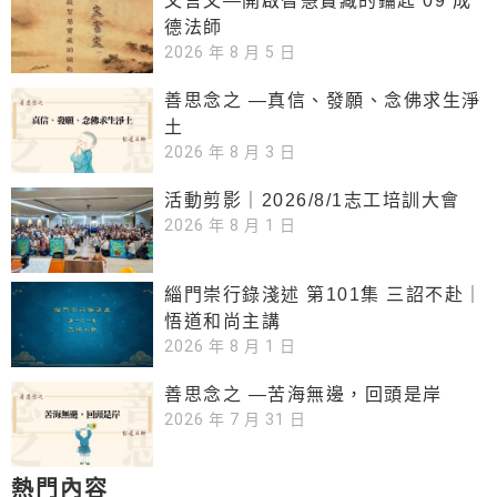
文言文—開啟智慧寶藏的鑰匙 09 成
德法師
2026 年 8 月 5 日
善思念之 —真信、發願、念佛求生淨
土
2026 年 8 月 3 日
活動剪影｜2026/8/1志工培訓大會
2026 年 8 月 1 日
緇門崇行錄淺述 第101集 三詔不赴｜
悟道和尚主講
2026 年 8 月 1 日
善思念之 —苦海無邊，回頭是岸
2026 年 7 月 31 日
熱門內容